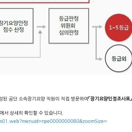
구성된 공단 소속장기요양 직원이 직접 방문하여
「장기요양인정조사표」
서 상세히 확인할 수 있습니다.
201m01.web?menuId=npe0000000080&zoomSize
=