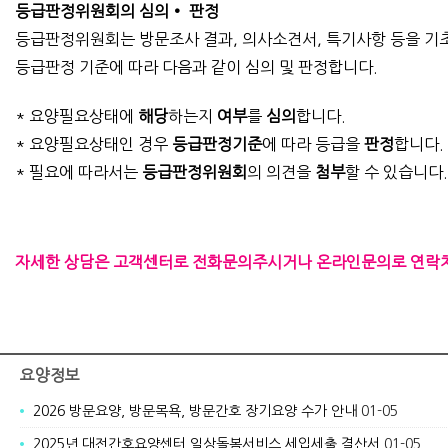
등급판정위원회의 심의• 판정
등급판정위원회는 방문조사 결과, 의사소견서, 특기사항 등을 기
등급판정 기준에 따라 다음과 같이 심의 및 판정합니다.
* 요양필요상태에
해당
하는지
여부
를
심의
합니다.
* 요양필요상태인 경우
등급판정기준
에 따라 등급을
판정
합니다.
* 필요에 따라서는
등급판정위원회
의 의견을
첨부
할 수 있습니다.
자세한 상담은 고객센터로 전화문의주시거나 온라인문의로 연락처를
요양정보
2026 방문요양, 방문목욕, 방문간호 장기요양 수가 안내
01-05
2025년 대전간호요양센터 일상돌봄서비스 세입세출 결산서
01-05