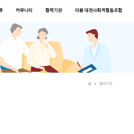
류
커뮤니티
협력기관
더봄 대전사회적협동조합
홈
협력기관